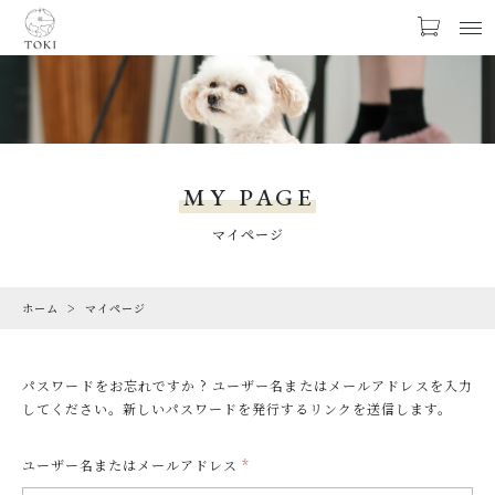
お気に入り
LOGIN
PRODUCTS
商品一覧
MY PAGE
LIMITED
マイページ
期間限定商品
ホーム
マイページ
CHECKED PRODUCTS
最近チェックした商品
パスワードをお忘れですか ? ユーザー名またはメールアドレスを入力
ORDER HISTORY
してください。新しいパスワードを発行するリンクを送信します。
注文履歴
ユーザー名またはメールアドレス
*
CAMPAIGN