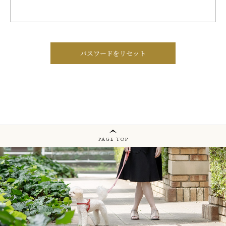
キャンペーン
ABOUT US
刻 -TOKI-について
パスワードをリセット
SHOP
店舗概要
SHOPPING GUIDE
ショッピングガイド
NEWS
PAGE TOP
お知らせ
CONTENTS
コンテンツ
PRIVACY
プライバシーポリシー