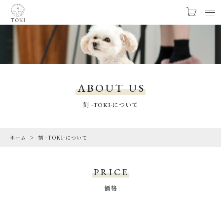
お気に入り
LOGIN
PRODUCTS
商品一覧
ABOUT US
LIMITED
刻 -TOKI-について
期間限定商品
ホーム
刻 -TOKI-について
CHECKED PRODUCTS
最近チェックした商品
PRICE
ORDER HISTORY
注文履歴
価格
CAMPAIGN