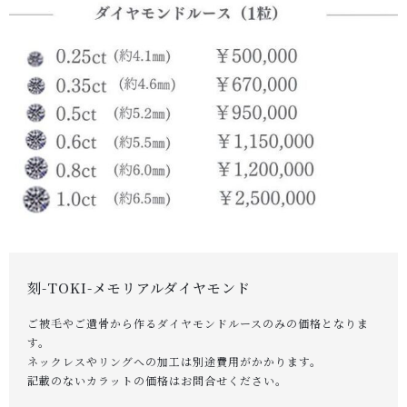
キャンペーン
ABOUT US
刻 -TOKI-について
SHOP
店舗概要
SHOPPING GUIDE
ショッピングガイド
NEWS
お知らせ
刻-TOKI-メモリアルダイヤモンド
CONTENTS
ご被毛やご遺骨から作るダイヤモンドルースのみの価格となりま
コンテンツ
す。
ネックレスやリングへの加工は別途費用がかかります。
PRIVACY
記載のないカラットの価格はお問合せください。
プライバシーポリシー