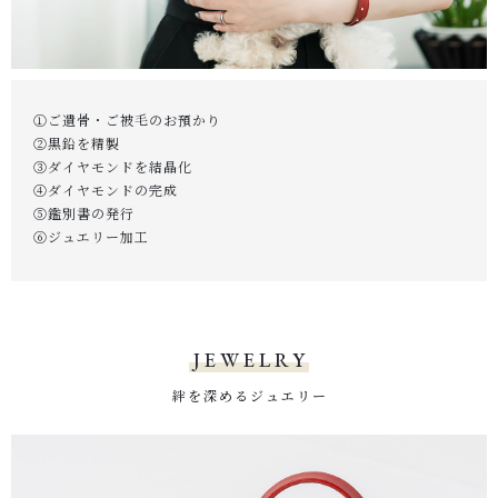
①ご遺骨・ご被毛のお預かり
②黒鉛を精製
③ダイヤモンドを結晶化
④ダイヤモンドの完成
⑤鑑別書の発行
⑥ジュエリー加工
JEWELRY
絆を深めるジュエリー