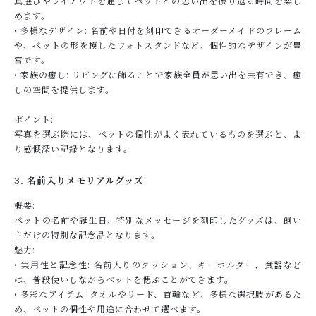
真選びやレイアウトを通じてペットとの思い出を振り返る時間を楽し
めます。
• 多様なデザイン: 名前や日付を刻印できるオーダーメイドのフレーム
や、ペットの形を模したフォトスタンドなど、個性的なデザインが豊
富です。
• 家族の癒し: リビングに飾ることで家族全員が思い出を共有でき、癒
しの空間を提供します。
ポイント:
写真を選ぶ際には、ペットの個性がよく表れているものを選ぶと、よ
り感慨深い記録となります。
3. 名前入りメモリアルグッズ
概要:
ペットの名前や誕生日、特別なメッセージを刻印したグッズは、飼い
主だけの特別な記念品となります。
魅力:
• 実用性と記念性: 名前入りのクッション、キーホルダー、食器など
は、普段使いしながらペットを偲ぶことができます。
• 多彩なアイテム: タオルやリード、首輪など、多様な選択肢があるた
め、ペットの個性や用途に合わせて選べます。