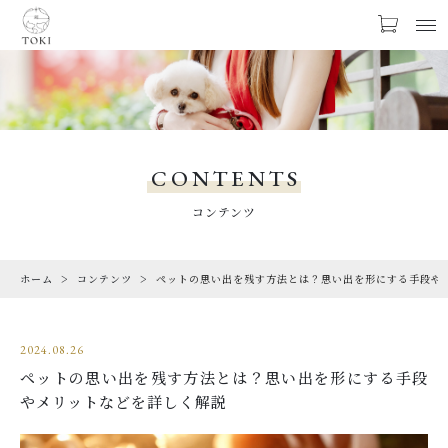
お気に入り
LOGIN
PRODUCTS
商品一覧
CONTENTS
LIMITED
コンテンツ
期間限定商品
ホーム
コンテンツ
ペットの思い出を残す方法とは？思い出を形にする手段や
CHECKED PRODUCTS
最近チェックした商品
2024.08.26
ORDER HISTORY
ペットの思い出を残す方法とは？思い出を形にする手段
注文履歴
やメリットなどを詳しく解説
CAMPAIGN