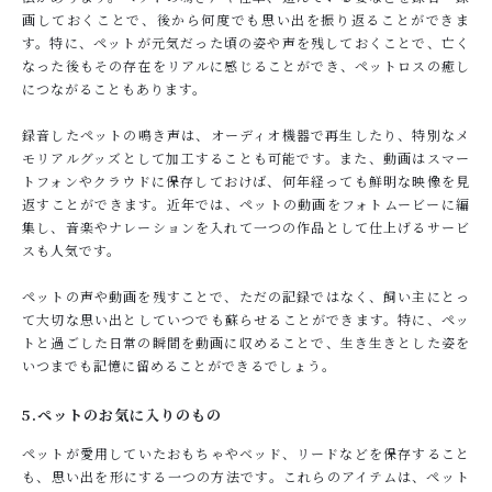
画しておくことで、後から何度でも思い出を振り返ることができま
す。特に、ペットが元気だった頃の姿や声を残しておくことで、亡く
なった後もその存在をリアルに感じることができ、ペットロスの癒し
につながることもあります。
録音したペットの鳴き声は、オーディオ機器で再生したり、特別なメ
モリアルグッズとして加工することも可能です。また、動画はスマー
トフォンやクラウドに保存しておけば、何年経っても鮮明な映像を見
返すことができます。近年では、ペットの動画をフォトムービーに編
集し、音楽やナレーションを入れて一つの作品として仕上げるサービ
スも人気です。
ペットの声や動画を残すことで、ただの記録ではなく、飼い主にとっ
て大切な思い出としていつでも蘇らせることができます。特に、ペッ
トと過ごした日常の瞬間を動画に収めることで、生き生きとした姿を
いつまでも記憶に留めることができるでしょう。
5.ペットのお気に入りのもの
ペットが愛用していたおもちゃやベッド、リードなどを保存すること
も、思い出を形にする一つの方法です。これらのアイテムは、ペット