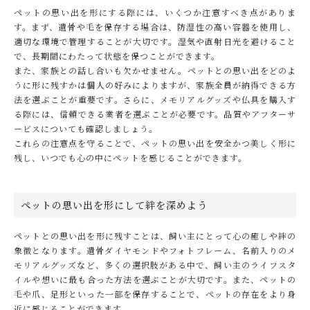
ペットの思い出を形にする際には、いくつか注意すべき点がありま
す。まず、遺骨や毛を保存する場合は、防湿性の高い容器を使用し、
適切な環境で管理することが大切です。湿気や直射日光を避けること
で、長期間にわたって状態を保つことができます。
また、家族との話し合いも欠かせません。ペットとの思い出をどのよ
うに形に残すかは個人の好みによりますが、家族全員が納得できる方
法を選ぶことが重要です。さらに、メモリアルグッズや仏具を購入す
る際には、信頼できる業者を選ぶことが必要です。品質やアフターサ
ービスについても確認しましょう。
これらの注意点を守ることで、ペットの思い出を安全かつ美しく形に
残し、いつでも心の中にペットを感じることができます。
ペットの思い出を形にして絆を深めよう
ペットとの思い出を形に残すことは、飼い主にとって心の癒しや絆の
象徴となります。遺骨ダイヤモンドやフォトフレーム、名前入りのメ
モリアルグッズなど、多くの選択肢がある中で、飼い主のライフスタ
イルや想いに最も合った方法を選ぶことが大切です。また、ペットの
毛や爪、足形といった一部を保存することで、ペットの存在をより身
近に感じることができます。