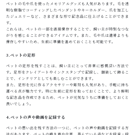
ペットの毛や爪を使ったメモリアルグッズも人気があります。毛を透
明な樹脂でコーティングしたペンダントやキーホルダー、爪を加工し
たジュエリーなど、さまざまな形で記念品に仕上げることができま
す。
これらは、ペットの一部を直接保存することで、飼い主が特別なつな
がりを感じることができるアイテムです。また、毛や爪は遺骨よりも
保存しやすいため、生前に準備を進めておくことも可能です。
3.ペットの足形
ペットの足形を残すことは、飼い主にとって非常に感慨深い方法で
す。足形をクレイアートやインクスタンプで記録し、額装して飾るこ
とで、インテリアとしても楽しむことができます。
また、足形を元に作るアクセサリーや彫刻も人気があり、手軽に持ち
運べる点が魅力です。特に生前に足形を取っておくことで、より鮮明
な記念品を作成できるため、ペットが元気なうちに準備をしておくと
良いでしょう。
4.ペットの声や動画を記録する
ペットの思い出を残す方法の一つに、ペットの声や動画を記録する方
法があります。ペットの鳴き声や仕草、遊んでいる姿などを録音・録