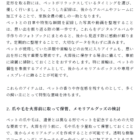
足形を取る際には、ペットがリラックスしているタイミングを選び、
優しく行いましょう。こうした記録は、後からアルバムやフレームに
加工することで、家族全員の癒しの一助となります。
ペットとの日常や特別な瞬間を記録した写真や動画を整理すること
は、思い出を振り返る際の第一歩です。これらをデジタルアルバムや
手作りのフォトブックにまとめると、後から見返す際に感動が蘇りま
す。定期的に整理することで、大切なデータを失わずに済みます。
ペットが使用していた洋服や首輪などのお気に入りアイテムも、思い
出を形に残す重要な要素です。火葬後に保存する場合に備えて、事前
に綺麗に掃除しておくことをおすすめします。特に首輪は、ペットの
個性を象徴するアイテムとして、後からメモリアルボックスや専用デ
ィスプレイに飾ることが可能です。
これらのアイテムは、ペットの香りや存在感を残すものとして、多く
の飼い主にとって特別な意味を持ちます。
2. 爪や毛を火葬前に取って保管、メモリアルグッズの検討
ペットの爪や毛は、遺骨とは異なる形でペットを記念するための大切
な要素です。火葬を行う前に、毛や爪を少量取って保管しておくこと
で、後からメモリアルグッズを作成することが可能です。透明な樹脂
でコーティングしてキーホルダーやペンダントに加工することもでき