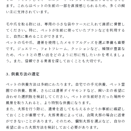
ます。これらはペットの生前の一部を直接感じられるため、多くの飼
い主に支持されています。
毛や爪を取る際には、専用の小さな袋やケースに入れて清潔に保管し
てください。特に、ペットが生前に使っていたブラシなどを利用する
と、自然に集めることができます。
ペットの毛や爪、遺骨を使用したメモリアルグッズを選ぶ準備も重要
です。ジュエリー、フォトフレーム、クッションなど、種類が豊富な
ため、ペットとの思い出をどのように形に残したいかを考えましょ
う。また、信頼できる業者を探しておくことも大切です。
3. 供養方法の選定
ペットの供養方法は多岐にわたります。自宅での手元供養、ペット霊
園での供養、散骨、さらには遺骨ダイヤモンドなど、飼い主の希望に
合わせた選択肢を検討してください。ペットが生前好きだった場所や
風景を取り入れると、より特別な供養になります。
また、火葬を行う際に、遺骨を返してもらえるかどうか事前に確認し
ておくことが重要です。火葬業者によっては、合同火葬の場合に返骨
ができないことがあります。そのため、個別火葬を選ぶなど、自分の
希望に合った火葬方法を検討しておく必要があります。