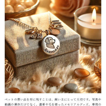
キャンペーン
ABOUT US
刻 -TOKI-について
SHOP
店舗概要
SHOPPING GUIDE
ショッピングガイド
NEWS
お知らせ
CONTENTS
コンテンツ
PRIVACY
ペットの思い出を形に残すことは、飼い主にとって大切です。写真や
プライバシーポリシー
動画の保存だけでなく、遺骨や毛を使ったメモリアルグッズ、専用の