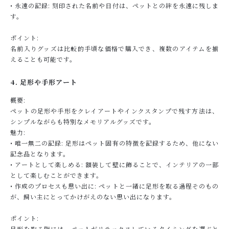
• 永遠の記録: 刻印された名前や日付は、ペットとの絆を永遠に残しま
す。
ポイント:
名前入りグッズは比較的手頃な価格で購入でき、複数のアイテムを揃
えることも可能です。
4. 足形や手形アート
概要:
ペットの足形や手形をクレイアートやインクスタンプで残す方法は、
シンプルながらも特別なメモリアルグッズです。
魅力:
• 唯一無二の記録: 足形はペット固有の特徴を記録するため、他にない
記念品となります。
• アートとして楽しめる: 額装して壁に飾ることで、インテリアの一部
として楽しむことができます。
• 作成のプロセスも思い出に: ペットと一緒に足形を取る過程そのもの
が、飼い主にとってかけがえのない思い出になります。
ポイント:
足形を取る際には、ペットがリラックスしているタイミングを選ぶと