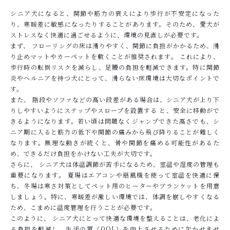
シニア犬になると、関節や筋力の衰えにより歩行が不安定になった
り、寒暖差に敏感になったりすることがあります。そのため、愛犬が
ストレスなく快適に過ごせるように、環境の見直しが必要です。
まず、 フローリングの床は滑りやすく、関節に負担がかかるため、滑
り止めマットやカーペットを敷くことが推奨されます。 これにより、
歩行時の転倒リスクを減らし、足腰の負担を軽減できます。特に関節
炎やヘルニアを持つ犬にとって、滑らない床環境は大切なポイントで
す。
また、 階段やソファなどの高い段差がある場合は、シニア犬が上り下
りしやすいようにステップやスロープを設置する と、安全に移動がで
きるようになります。若い頃は問題なくジャンプできた高さでも、シ
ニア期に入ると筋力の低下や関節の痛みから飛び降りることが難しく
なります。無理な動きが続くと、骨や関節を痛める可能性があるた
め、できるだけ負担をかけない工夫が大切です。
さらに、 シニア犬は体温調節が苦手になるため、室温や湿度の管理も
重要になります。 夏場はエアコンや扇風機を使って室温を快適に保
ち、冬場は寒さ対策としてペット用のヒーターやブランケットを用意
しましょう。特に、寒暖差が激しい環境では、体調を崩しやすくなる
ため、こまめに温度管理を行うことが必要です。
このように、 シニア犬にとって快適な環境を整えることは、老化によ
る負担を軽減し、生活の質（QOL）を向上させるために欠かせませ