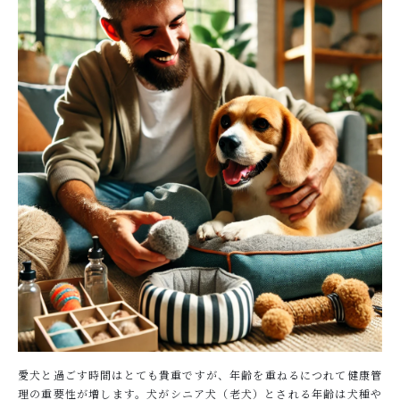
キャンペーン
ABOUT US
刻 -TOKI-について
SHOP
店舗概要
SHOPPING GUIDE
ショッピングガイド
NEWS
お知らせ
CONTENTS
コンテンツ
PRIVACY
愛犬と過ごす時間はとても貴重ですが、年齢を重ねるにつれて健康管
プライバシーポリシー
理の重要性が増します。犬がシニア犬（老犬）とされる年齢は犬種や