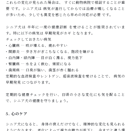
これらの変化が見られた場合は、 すぐに動物病院で相談することが重
要 です。シニア犬は 病気が進行してからでは治療が難しくなること
が多いため、少しでも異変を感じたら早めの対応が必要 です。
シニア犬は 半年に一度の健康診断 を受けることが推奨されていま
す。特に以下の病気は 早期発見がカギ となります。
チェックしておきたい病気
• 心臓病 … 咳が増える、疲れやすい
• 関節炎 … 歩き方がぎこちなくなる、階段を嫌がる
• 白内障・緑内障 … 目が白く濁る、視力低下
• 腎臓病 … 水をよく飲む、頻尿になる
• 歯周病 … 口臭が強い、歯茎が赤く腫れる
定期的な血液検査やレントゲン、超音波検査を受けることで、 病気の
早期発見 につながります。
定期的な健康チェックを行い、日頃の小さな変化にも気を配ること
で、シニア犬の健康を守りましょう。
5. 心のケア
シニア犬になると、 身体の衰えだけでなく、精神的な変化も見られる
ようになります。 老化によって視力や聴力が低下し、今までと違う環