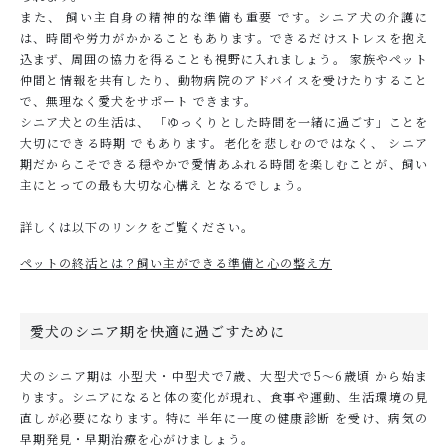
また、 飼い主自身の精神的な準備も重要 です。シニア犬の介護に
は、時間や労力がかかることもあります。できるだけストレスを抱え
込まず、周囲の協力を得ることも視野に入れましょう。 家族やペット
仲間と情報を共有したり、動物病院のアドバイスを受けたりすること
で、無理なく愛犬をサポート できます。
シニア犬との生活は、 「ゆっくりとした時間を一緒に過ごす」ことを
大切にできる時期 でもあります。老化を悲しむのではなく、 シニア
期だからこそできる穏やかで愛情あふれる時間を楽しむことが、飼い
主にとっての最も大切な心構え となるでしょう。
詳しくは以下のリンクをご覧ください。
ペットの終活とは？飼い主ができる準備と心の整え方
愛犬のシニア期を快適に過ごすために
犬のシニア期は 小型犬・中型犬で7歳、大型犬で5～6歳頃 から始ま
ります。シニアになると体の変化が現れ、食事や運動、生活環境の見
直しが必要になります。特に 半年に一度の健康診断 を受け、病気の
早期発見・早期治療を心がけましょう。