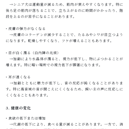
→シニア犬は運動量が減るため、筋肉が衰えやすくなります。特に
後ろ足の筋肉が落ちることで、立ち上がるのに時間がかかったり、階
段を上るのが苦手になることがあります。
• 皮膚の弾力がなくなる
→皮膚のコラーゲンが減少することで、たるみやシワが目立つよう
になります。乾燥しやすくなり、フケが増えることもあります。
• 目が白く濁る（白内障の兆候）
→加齢により水晶体が濁ると、視力が低下し、物にぶつかることが
増えます。特に暗い場所での視力低下が顕著になります。
• 耳が遠くなる
→加齢とともに聴力が低下し、音の反応が鈍くなることがありま
す。特に高音域の音が聞こえにくくなるため、飼い主の声に反応しに
くくなることもあります。
3. 健康の変化
• 食欲の低下または増加
→代謝の低下により、食べる量が減ることがあります。一方で、消