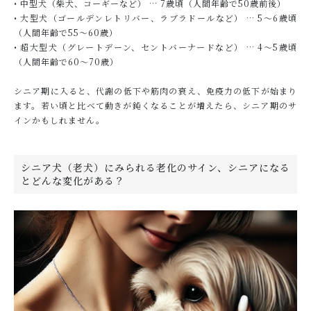
• 中型犬（柴犬、コーギーなど） … 7歳頃（人間年齢で50歳前後）
• 大型犬（ゴールデンレトリバー、ラブラドールなど） … 5〜6歳頃
（人間年齢で55〜60歳）
• 超大型犬（グレートデーン、セントバーナードなど） … 4〜5歳頃
（人間年齢で60〜70歳）
シニア期に入ると、代謝の低下や筋肉の衰え、免疫力の低下が始まり
ます。若い頃と比べて動きが鈍くなることが増えたら、シニア期のサ
インかもしれません。
シニア犬（老犬）にみられる老化のサイン、シニアになる
とどんな変化がある？