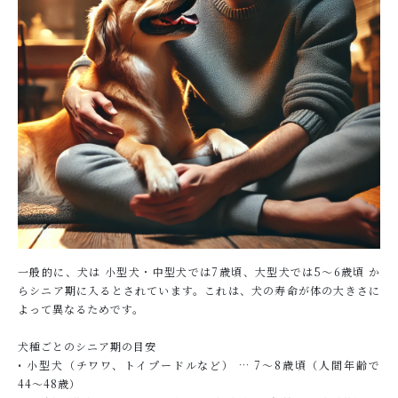
一般的に、犬は 小型犬・中型犬では7歳頃、大型犬では5〜6歳頃 か
らシニア期に入るとされています。これは、犬の寿命が体の大きさに
よって異なるためです。
犬種ごとのシニア期の目安
• 小型犬（チワワ、トイプードルなど） … 7〜8歳頃（人間年齢で
44〜48歳）