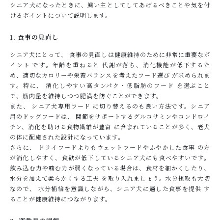
シニア犬になったときに、飼い主としてしてあげるべきことや気を付
けるポイントについて説明します。
1. 食事の見直し
シニア犬にとって、 食事の見直しは健康維持のために非常に重要なポ
イント です。年齢を重ねると 代謝が落ち、消化機能が低下するた
め、適切なカロリーや栄養バランスを考えたフード選び が求められま
す。特に、 消化しやすい高タンパク・低脂肪のフード を選ぶこと
で、筋肉量を維持しつつ肥満を防ぐことができます。
また、 シニア犬専用フード に切り替えるのも良い方法です。シニア
用のドッグフードは、 関節をサポートするグルコサミンやコンドロイ
チン、消化を助ける食物繊維が豊富 に含まれていることが多く、老犬
の体に配慮された設計になっています。
さらに、 ドライフードよりもウェットフードやふやかした食事 の方
が消化しやすく、食欲が低下しているシニア犬にも食べやすいです。
飲み込む力や噛む力が弱くなっている場合は、食材を細かくしたり、
水分を加えて柔らかくする工夫 を取り入れましょう。水分摂取も大切
なので、 水分補給を意識しながら、シニア犬に適した食事を提供 す
ることが健康維持につながります。