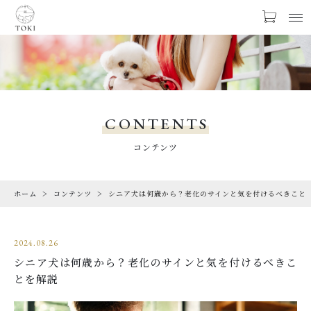
お気に入り
LOGIN
PRODUCTS
商品一覧
CONTENTS
LIMITED
コンテンツ
期間限定商品
ホーム
コンテンツ
シニア犬は何歳から？老化のサインと気を付けるべきこと
CHECKED PRODUCTS
最近チェックした商品
2024.08.26
ORDER HISTORY
シニア犬は何歳から？老化のサインと気を付けるべきこ
注文履歴
とを解説
CAMPAIGN