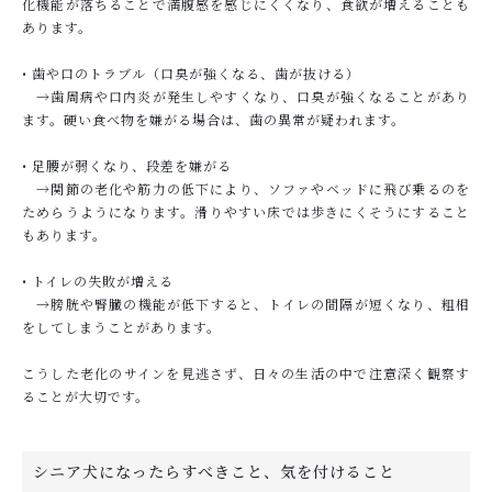
化機能が落ちることで満腹感を感じにくくなり、食欲が増えることも
あります。
• 歯や口のトラブル（口臭が強くなる、歯が抜ける）
→歯周病や口内炎が発生しやすくなり、口臭が強くなることがあり
ます。硬い食べ物を嫌がる場合は、歯の異常が疑われます。
• 足腰が弱くなり、段差を嫌がる
→関節の老化や筋力の低下により、ソファやベッドに飛び乗るのを
ためらうようになります。滑りやすい床では歩きにくそうにすること
もあります。
• トイレの失敗が増える
→膀胱や腎臓の機能が低下すると、トイレの間隔が短くなり、粗相
をしてしまうことがあります。
こうした老化のサインを見逃さず、日々の生活の中で注意深く観察す
ることが大切です。
シニア犬になったらすべきこと、気を付けること