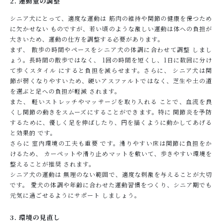
2. 運動量の調整
シニア犬にとって、適度な運動は 筋肉の維持や関節の健康を保つため
に欠かせない ものですが、若い頃のような激しい運動は体への負担が
大きいため、運動の仕方を調整する必要があります。
まず、 散歩の時間やペースをシニア犬の体調に合わせて調整 しまし
ょう。長時間の散歩ではなく、 1回の時間を短くし、1日に数回に分け
て歩くスタイル にすると負担を減らせます。さらに、 シニア犬は関
節が弱くなりやすいため、硬いアスファルトではなく、芝生や土の道
を選ぶと足への負担が軽減 されます。
また、 軽いストレッチやマッサージを取り入れる ことで、血流を良
くし関節の動きをスムーズにすることができます。特に 関節炎を予防
するために、優しく足を伸ばしたり、円を描くように動かしてあげる
と効果的 です。
さらに 室内環境の工夫も重要 です。滑りやすい床は関節に負担をか
けるため、 カーペットや滑り止めマットを敷いて、歩きやすい環境を
整えることが推奨 されます。
シニア犬の運動は 無理のない範囲で、適度な刺激を与えることが大切
です。 愛犬の体調や年齢に合わせた運動習慣をつくり、シニア期でも
元気に過ごせるようにサポート しましょう。
3. 環境の見直し