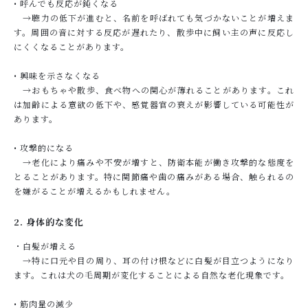
• 呼んでも反応が鈍くなる
→聴力の低下が進むと、名前を呼ばれても気づかないことが増えま
す。周囲の音に対する反応が遅れたり、散歩中に飼い主の声に反応し
にくくなることがあります。
• 興味を示さなくなる
→おもちゃや散歩、食べ物への関心が薄れることがあります。これ
は加齢による意欲の低下や、感覚器官の衰えが影響している可能性が
あります。
• 攻撃的になる
→老化により痛みや不安が増すと、防衛本能が働き攻撃的な態度を
とることがあります。特に関節痛や歯の痛みがある場合、触られるの
を嫌がることが増えるかもしれません。
2. 身体的な変化
・白髪が増える
→特に口元や目の周り、耳の付け根などに白髪が目立つようになり
ます。これは犬の毛周期が変化することによる自然な老化現象です。
• 筋肉量の減少