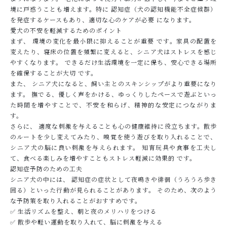
境に戸惑うことも増えます。特に 認知症（犬の認知機能不全症候群）
を発症するケースもあり、適切な心のケアが必要 になります。
愛犬の不安を軽減するためのポイント
まず、 環境の変化を最小限に抑えることが重要 です。家具の配置を
変えたり、寝床の位置を頻繁に変えると、シニア犬はストレスを感じ
やすくなります。 できるだけ生活環境を一定に保ち、安心できる場所
を確保することが大切 です。
また、 シニア犬になると、飼い主とのスキンシップがより重要になり
ます。 撫でる、優しく声をかける、ゆっくりしたペースで遊ぶといっ
た時間を増やすことで、不安を和らげ、精神的な安定につながりま
す。
さらに、 適度な刺激を与えることも心の健康維持に役立ちます。散歩
のルートを少し変えてみたり、嗅覚を使う遊びを取り入れることで、
シニア犬の脳に良い刺激を与えられます。 知育玩具や食事を工夫し
て、食べる楽しみを増やすこともストレス軽減に効果的 です。
認知症予防のための工夫
シニア犬の中には、 認知症の症状として夜鳴きや徘徊（うろうろ歩き
回る）といった行動が見られることがあります。 そのため、次のよう
な予防策を取り入れることがおすすめです。
✅ 生活リズムを整え、朝と夜のメリハリをつける
✅ 散歩や軽い運動を取り入れて、脳に刺激を与える