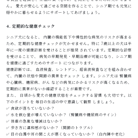
ん。 愛犬が安心して過ごせる空間を作ることで、シニア期でも元気に
穏やかに暮らせるようにサポートしてあげましょう。
4. 定期的な健康チェック
シニア犬になると、 内臓の機能低下や慢性的な病気のリスクが高まる
ため、定期的な健康チェックが欠かせません。特に 7歳以上の犬は半
年に一度の健康診断を受けることが推奨 されています。定期的な診察
を受けることで、 病気の早期発見・早期治療が可能になり、シニア期
を健康に過ごすためのサポート につながります。
健康診断では、 血液検査、レントゲン、超音波検査などを組み合わせ
て、内臓の状態や関節の異常をチェック します。シニア犬は 腎臓病
や心臓病、糖尿病、がん などの病気にかかるリスクが高くなるため、
定期的に異常がないか確認することが重要です。
また、 日頃から愛犬の健康状態をチェックする習慣 も大切です。以
下のポイントを 毎日の生活の中で意識して観察 しましょう。
✅ 食欲が落ちていないか？
✅ 水を飲む量が増えていないか？（腎臓病や糖尿病のサイン）
✅ 体重の急激な増減はないか？
✅ 歩き方に違和感がないか？（関節のトラブル）
✅ 目の白濁や耳の聞こえが悪くなっていないか？（白内障や老化）