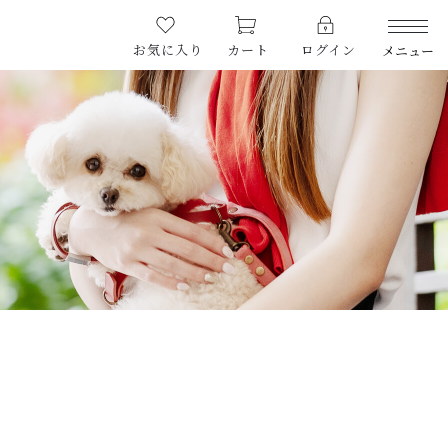
お気に入り
カート
ログイン
メニュー
PRODUCTS
商品一覧
LIMITED
期間限定商品
CHECKED PRODUCTS
最近チェックした商品
ORDER HISTORY
注文履歴
CAMPAIGN
キャンペーン
ABOUT US