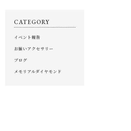
刻 -TOKI-について
SHOP
CATEGORY
店舗概要
イベント報告
SHOPPING GUIDE
ショッピングガイド
お揃いアクセサリー
NEWS
ブログ
お知らせ
メモリアルダイヤモンド
CONTENTS
コンテンツ
PRIVACY
プライバシーポリシー