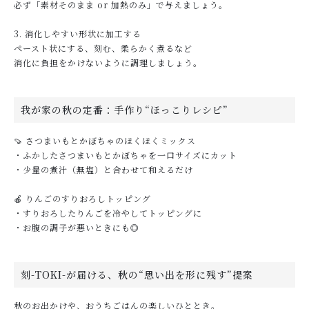
必ず「素材そのまま or 加熱のみ」で与えましょう。
3. 消化しやすい形状に加工する
ペースト状にする、刻む、柔らかく煮るなど
消化に負担をかけないように調理しましょう。
我が家の秋の定番：手作り“ほっこりレシピ”
🍠 さつまいもとかぼちゃのほくほくミックス
・ふかしたさつまいもとかぼちゃを一口サイズにカット
・少量の煮汁（無塩）と合わせて和えるだけ
🍎 りんごのすりおろしトッピング
・すりおろしたりんごを冷やしてトッピングに
・お腹の調子が悪いときにも◎
刻-TOKI-が届ける、秋の“思い出を形に残す”提案
秋のお出かけや、おうちごはんの楽しいひととき。