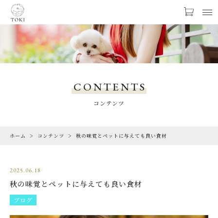
お気に入り
LOGIN
PRODUCTS
商品一覧
CONTENTS
LIMITED
コンテンツ
期間限定商品
ホーム
コンテンツ
秋の味覚とペットに与えても良い食材
CHECKED PRODUCTS
最近チェックした商品
2025.06.18
ORDER HISTORY
秋の味覚とペットに与えても良い食材
注文履歴
ブログ
CAMPAIGN