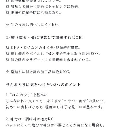
◎ 食物繊維が豊富で低カロリー。
◎ 加熱して細かく刻めばトッピングに最適。
◎ 肥満や便秘予防にも効果あり。
⚠ 生のままは消化しにくくNG。
⑤ 鮭（塩分・骨に注意して加熱すればOK）
◎ DHA・EPAなどのオメガ3脂肪酸が豊富。
◎ 蒸し焼きやボイルして骨と皮を完全に取り除けばOK。
◎ 脳の働きをサポートする栄養素も含まれている。
⚠ 塩鮭や味付け済の加工品は絶対NG。
与えるときに気をつけたい3つのポイント
1. “ほんの少し”を基本に
どんなに体に良くても、あくまで“おやつ・副菜”の扱いで。
初めての食材は小さじ1程度から様子を見るのが基本です。
2. 味付け・調味料は絶対NG
ペットにとって塩分や糖分は不要どころか害になる場合も。