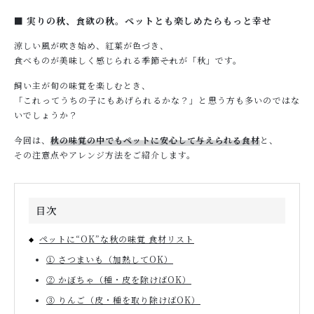
■ 実りの秋、食欲の秋。ペットとも楽しめたらもっと幸せ
涼しい風が吹き始め、紅葉が色づき、
お問い合わせ
食べものが美味しく感じられる季節――それが「秋」です。
飼い主が旬の味覚を楽しむとき、
「これってうちの子にもあげられるかな？」と思う方も多いのではな
いでしょうか？
今回は、
秋の味覚の中でもペットに安心して与えられる食材
と、
その注意点やアレンジ方法をご紹介します。
目次
ペットに“OK”な秋の味覚 食材リスト
① さつまいも（加熱してOK）
② かぼちゃ（種・皮を除けばOK）
③ りんご（皮・種を取り除けばOK）