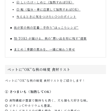
④ しいたけ・しめじ（加熱すればOK）
⑤ 鮭（塩分・骨に注意して加熱すればOK）
与えるときに気をつけたい3つのポイント
我が家の秋の定番：手作り“ほっこりレシピ”
刻-TOKI-が届ける、秋の“思い出を形に残す”提案
まとめ｜季節の恵みを、一緒に味わう幸せ
ペットに“OK”な秋の味覚 食材リスト
ペットに“OK”な秋の味覚 食材リストをご紹介します！
① さつまいも（加熱してOK）
◎ 食物繊維が豊富で腹持ちも良く、犬も猫も大好きな味。
◎ ビタミンCやカリウムも豊富。
◎ ふかして与えるのが最も安全。冷まして少量ずつ。