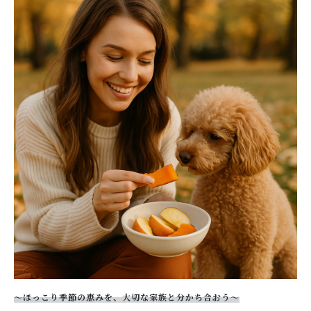
キャンペーン
ABOUT US
刻 -TOKI-について
SHOP
店舗概要
SHOPPING GUIDE
ショッピングガイド
NEWS
お知らせ
CONTENTS
コンテンツ
PRIVACY
プライバシーポリシー
〜ほっこり季節の恵みを、大切な家族と分かち合おう〜