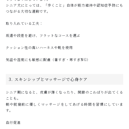
シニア犬にとっては、「歩くこと」自体が筋力維持や認知症予防にも
つながる大切な運動です。
取り入れている工夫：
坂道や段差を避け、フラットなコースを選ぶ
クッション性の高いハーネスや靴を使用
気温や湿度にも敏感に配慮（暑すぎ・寒すぎNG）
3. スキンシップとマッサージで心身ケア
シニア期になると、皮膚が薄くなったり、関節のこわばりが出てくる
ことも。
朝や就寝前に優しくマッサージをしてあげる時間を習慣にしていま
す。
血行促進