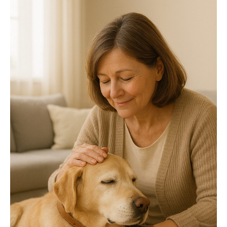
キャンペーン
ABOUT US
刻 -TOKI-について
SHOP
店舗概要
SHOPPING GUIDE
ショッピングガイド
NEWS
お知らせ
CONTENTS
コンテンツ
PRIVACY
プライバシーポリシー