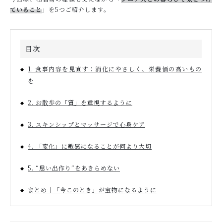
ていること
」を5つご紹介します。
目次
1. 食事内容を見直す：消化にやさしく、栄養価の高いもの
を
2. お散歩の「質」を重視するように
3. スキンシップとマッサージで心身ケア
4. 「変化」に敏感になることが何より大切
5. “思い出作り”をあきらめない
まとめ｜「今このとき」が宝物になるように