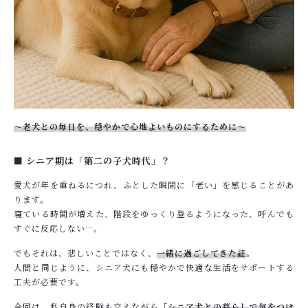
お問い合わせ
〜老犬との毎日を、穏やかで心地よいものにするために〜
■ シニア期は「第二の子犬時代」？
愛犬が年を重ねるにつれ、ふとした瞬間に「老い」を感じることがあ
ります。
寝ている時間が増えた、階段をゆっくり登るようになった、呼んでも
すぐに反応しない…。
でもそれは、悲しいことではなく、
一緒に過ごしてきた証
。
人間と同じように、シニア犬にも穏やかで快適な生活をサポートする
工夫が必要です。
今回は、私自身の経験も交えながら「
シニア犬との暮らしで気をつけ