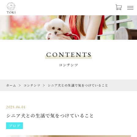
お気に入り
LOGIN
PRODUCTS
商品一覧
CONTENTS
LIMITED
コンテンツ
期間限定商品
ホーム
コンテンツ
シニア犬との生活で気をつけていること
CHECKED PRODUCTS
最近チェックした商品
2025.06.01
ORDER HISTORY
シニア犬との生活で気をつけていること
注文履歴
ブログ
CAMPAIGN