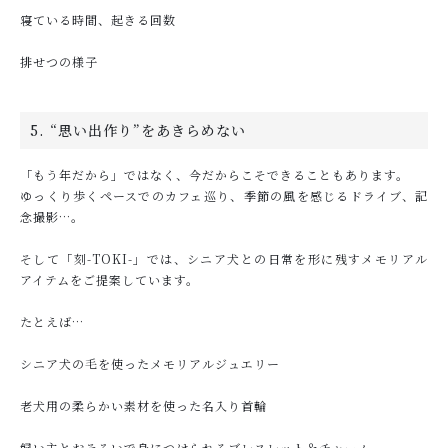
寝ている時間、起きる回数
排せつの様子
5. “思い出作り”をあきらめない
「もう年だから」ではなく、今だからこそできることもあります。
ゆっくり歩くペースでのカフェ巡り、季節の風を感じるドライブ、記
念撮影…。
そして「刻-TOKI-」では、シニア犬との日常を形に残すメモリアル
アイテムをご提案しています。
たとえば…
シニア犬の毛を使ったメモリアルジュエリー
老犬用の柔らかい素材を使った名入り首輪
飼い主とおそろいで身につけられるブレスレット＆チャーム