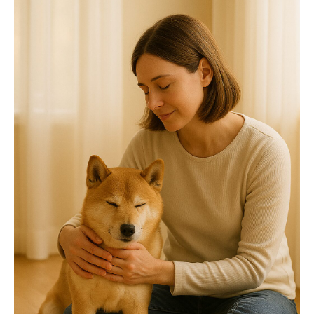
キャンペーン
ABOUT US
刻 -TOKI-について
SHOP
店舗概要
SHOPPING GUIDE
ショッピングガイド
NEWS
お知らせ
CONTENTS
コンテンツ
PRIVACY
プライバシーポリシー