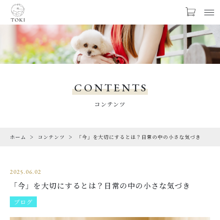
お気に入り
LOGIN
PRODUCTS
商品一覧
CONTENTS
LIMITED
コンテンツ
期間限定商品
ホーム
コンテンツ
「今」を大切にするとは？日常の中の小さな気づき
CHECKED PRODUCTS
最近チェックした商品
2025.06.02
ORDER HISTORY
「今」を大切にするとは？日常の中の小さな気づき
注文履歴
ブログ
CAMPAIGN